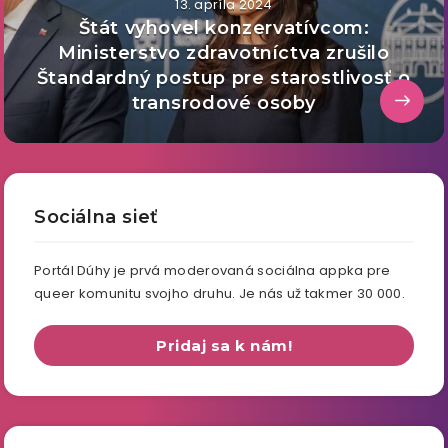
13. apríla 2024
Štát vyhovel konzervatívcom:
Ministerstvo zdravotníctva zrušilo
Štandardný postup pre starostlivosť o
transrodové osoby
Sociálna sieť
Portál Dúhy je prvá moderovaná sociálna appka pre
queer komunitu svojho druhu. Je nás už takmer 30 000.
Pridaj sa k nám!