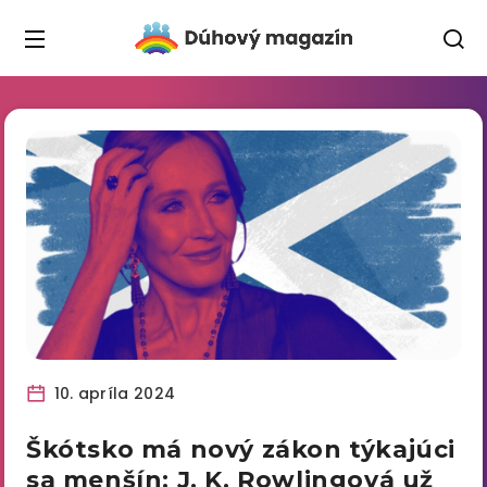
10. apríla 2024
Škótsko má nový zákon týkajúci
sa menšín: J. K. Rowlingová už