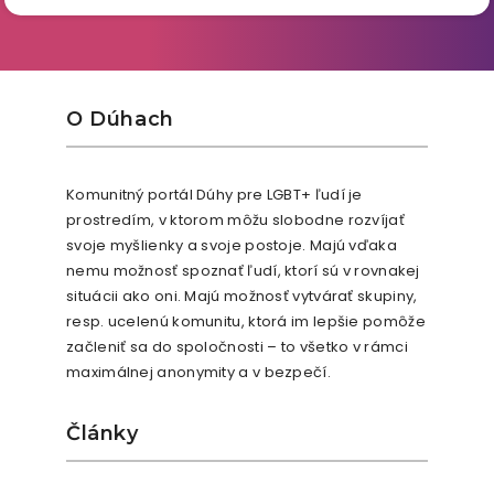
O Dúhach
Komunitný portál Dúhy pre LGBT+ ľudí je
prostredím, v ktorom môžu slobodne rozvíjať
svoje myšlienky a svoje postoje. Majú vďaka
nemu možnosť spoznať ľudí, ktorí sú v rovnakej
situácii ako oni. Majú možnosť vytvárať skupiny,
resp. ucelenú komunitu, ktorá im lepšie pomôže
začleniť sa do spoločnosti – to všetko v rámci
maximálnej anonymity a v bezpečí.
Články