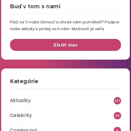
Buď v tom s nami
Páči sa Ti naša činnosť a chceš nám pomáhať? Podpor
naše aktivity a pridaj sa k nám. Možností je veľa.
Zistiť viac
Kategórie
Aktuality
237
Celebrity
48
Coming out
9