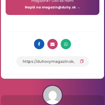
magazíne? Ozvi sa nám!
Napiš na magazin@duhy.sk →