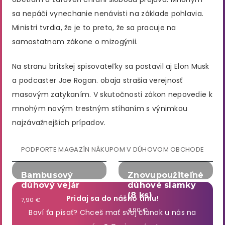
sa nepáči vynechanie nenávisti na základe pohlavia.
Ministri tvrdia, že je to preto, že sa pracuje na
samostatnom zákone o mizogýnii.
Na stranu britskej spisovateľky sa postavil aj Elon Musk
a podcaster Joe Rogan. obaja strašia verejnosť
masovým zatykaním. V skutočnosti zákon nepovedie k
mnohým novým trestným stíhaním s výnimkou
najzávažnejších prípadov.
PODPORTE MAGAZÍN NÁKUPOM V DÚHOVOM OBCHODE
Bambusový
Znovupoužiteľné
dúhový vejár
dúhové slamky
(8 ks)
Pridaj sa do nášho tímu!
7,90 €
4,90 €
Baví ťa písať? Chceš mať svoj článok u nás na