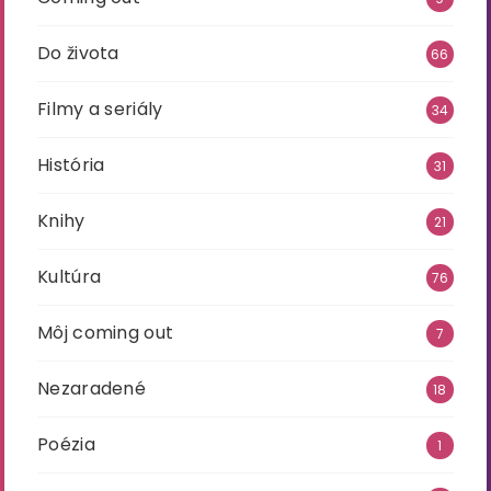
Do života
66
Filmy a seriály
34
História
31
Knihy
21
Kultúra
76
Môj coming out
7
Nezaradené
18
Poézia
1