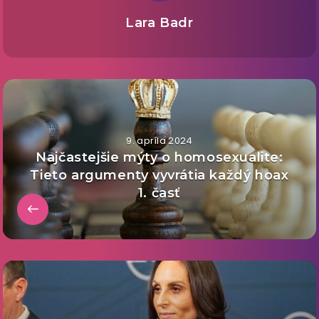
Lara Badr
9. apríla 2024
Najčastejšie mýty o homosexualite:
Tieto argumenty vyvrátia každý hoax
1. časť