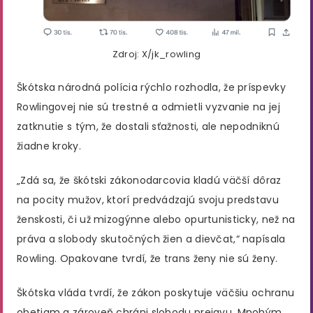
Zdroj: X/jk_rowling
Škótska národná polícia rýchlo rozhodla, že príspevky
Rowlingovej nie sú trestné a odmietli vyzvanie na jej
zatknutie s tým, že dostali sťažnosti, ale nepodniknú
žiadne kroky.
„Zdá sa, že škótski zákonodarcovia kladú väčší dôraz
na pocity mužov, ktorí predvádzajú svoju predstavu
ženskosti, či už mizogýnne alebo opurtunisticky, než na
práva a slobody skutočných žien a dievčat,“ napísala
Rowling. Opakovane tvrdí, že trans ženy nie sú ženy.
Škótska vláda tvrdí, že zákon poskytuje väčšiu ochranu
obetiam a zároveň chráni slobodu prejavu. Mnohým