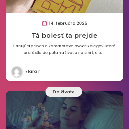
14. februára 2025
Tá bolesť ťa prejde
Strhujúci príbeh o kamarátstve dvoch kolegov, ktoré
prerástlo do puta na život a na smrť, a to…
klara r
Do života