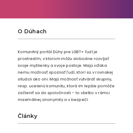
O Dúhach
Komunitný portál Dúhy pre LGBT+ ľudí je
prostredím, v ktorom môžu slobodne rozvíjať
svoje myšlienky a svoje postoje. Majú vďaka
nemu možnosť spoznať ľudí, ktorí sú v rovnakej
situácii ako oni. Majú možnosť vytvárať skupiny,
resp. ucelenú komunitu, ktorá im lepšie pomôže
začleniť sa do spoločnosti – to všetko v rámci
maximálnej anonymity a v bezpečí.
Články