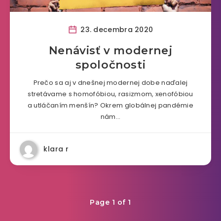
23. decembra 2020
Nenávisť v modernej
spoločnosti
Prečo sa aj v dnešnej modernej dobe naďalej
stretávame s homofóbiou, rasizmom, xenofóbiou
a utláčaním menšín? Okrem globálnej pandémie
nám…
klara r
Page 1 of 1